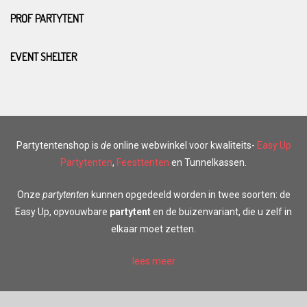
PROF PARTYTENT
EVENT SHELTER
Partytentenshop is
de
online webwinkel voor kwaliteits-
Easy Up
Partytenten
,
Feesttenten
en Tunnelkassen.
Onze
partytenten
kunnen opgedeeld worden in twee soorten: de
Easy Up, opvouwbare
partytent
en de buizenvariant, die u zelf in
elkaar moet zetten.
lees meer