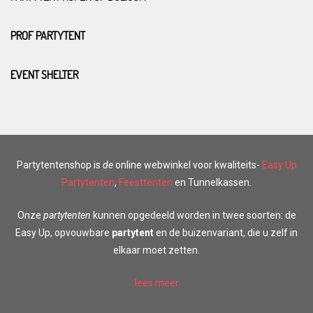
PROF PARTYTENT
EVENT SHELTER
Partytentenshop is
de
online webwinkel voor kwaliteits-
Easy Up
Partytenten
,
Feesttenten
en Tunnelkassen.
Onze
partytenten
kunnen opgedeeld worden in twee soorten: de
Easy Up, opvouwbare
partytent
en de buizenvariant, die u zelf in
elkaar moet zetten.
lees meer